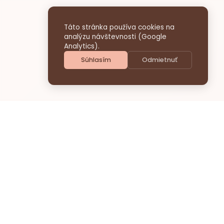
Táto stránka používa cookies na
analýzu návštevnosti (Google
Analytics).
Súhlasím
Odmietnuť
O projekte
Nezávislá kultúra na Slovensku čelí
existenčnej výzve. Nedostatočná
podpora z verejných zdrojov ohrozuje